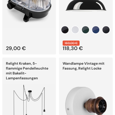
gewählt
werden
169,00
€
29,00
€
118,30
€
Dieses
Dieses
Relight Kraken, 5-
Wandlampe Vintage mit
Produkt
Produkt
weist
weist
flammige Pendelleuchte
Fassung, Relight Locke
mehrere
mehrere
mit Bakelit-
Varianten
Varianten
Lampenfassungen
auf.
auf.
Die
Die
Optionen
Optionen
können
können
auf
auf
der
der
Produktseite
Produktseite
gewählt
gewählt
werden
werden