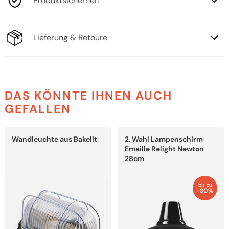
Produktsicherheit
Lieferung & Retoure
DAS KÖNNTE IHNEN AUCH
GEFALLEN
Dieses
Wandleuchte aus Bakelit
2. Wahl Lampenschirm
Produkt
weist
Emaille Relight Newton
mehrere
28cm
Varianten
auf.
Die
bis zu
Optionen
-30%
können
auf
der
Produktseite