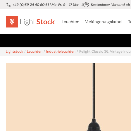
+49 (0)89 24 40 50 61
| Mo-Fr: 9 - 17 Uhr
Kostenloser Versand ab 
Leuchten
Verlängerungskabel
T
Lightstock
/
Leuchten
/
Industrieleuchten
/
Relight Classic 36, Vintage I