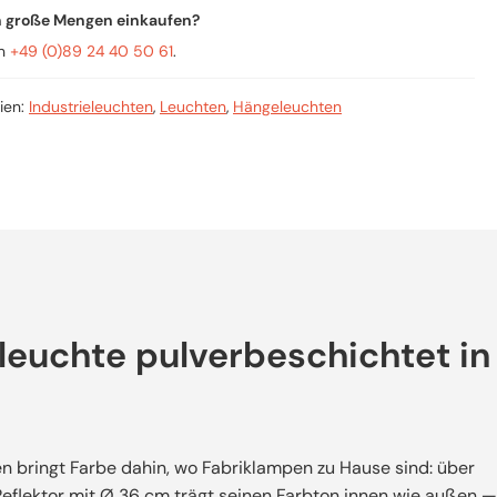
n große Mengen einkaufen?
an
+49 (0)89 24 40 50 61
.
ien:
Industrieleuchten
,
Leuchten
,
Hängeleuchten
eleuchte pulverbeschichtet in
n bringt Farbe dahin, wo Fabriklampen zu Hause sind: über
 Reflektor mit Ø 36 cm trägt seinen Farbton innen wie außen —