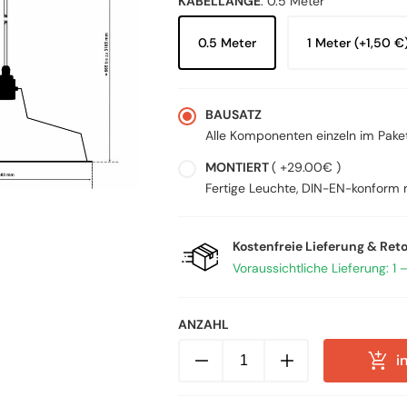
KABELLÄNGE
:
0.5 Meter
0.5 Meter
1 Meter (+1,50 €
BAUSATZ
Alle Komponenten einzeln im Pake
MONTIERT
( +29.00€ )
Fertige Leuchte, DIN-EN-konform 
Kostenfreie Lieferung & Reto
Voraussichtliche Lieferung: 1 
ANZAHL
Relight
i
Classic
36,
Vintage
Industrieleuchte