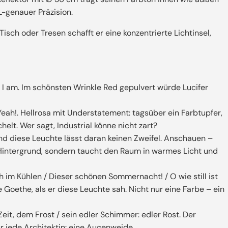
L-genauer Präzision.
sch oder Tresen schafft er eine konzentrierte Lichtinsel,
 I am. Im schönsten Wrinkle Red gepulvert würde Lucifer
eah!. Hellrosa mit Understatement: tagsüber ein Farbtupfer,
t. Wer sagt, Industrial könne nicht zart?
nd diese Leuchte lässt daran keinen Zweifel. Anschauen –
 Hintergrund, sondern taucht den Raum in warmes Licht und
h im Kühlen / Dieser schönen Sommernacht! / O wie still ist
e Goethe, als er diese Leuchte sah. Nicht nur eine Farbe – ein
Zeit, dem Frost / sein edler Schimmer: edler Rost. Der
ür jede Architektin: eine Augenweide.