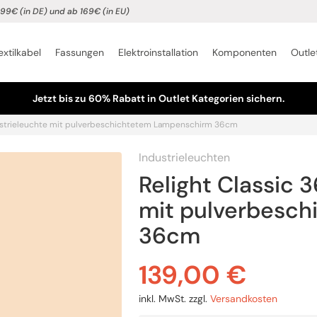
99€ (in DE) und ab 169€ (in EU)
extilkabel
Fassungen
Elektroinstallation
Komponenten
Outle
Jetzt bis zu 60% Rabatt in Outlet Kategorien sichern.
ndustrieleuchte mit pulverbeschichtetem Lampenschirm 36cm
Industrieleuchten
Relight Classic 
mit pulverbesc
36cm
139,00
€
inkl. MwSt.
zzgl.
Versandkosten