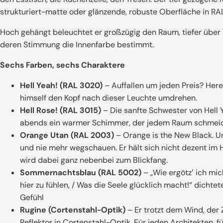
strukturiert-matte oder glänzende, robuste Oberfläche in RA
Hoch gehängt beleuchtet er großzügig den Raum, tiefer über Ti
deren Stimmung die Innenfarbe bestimmt.
Sechs Farben, sechs Charaktere
Hell Yeah! (RAL 3020)
– Auffallen um jeden Preis? Here
himself den Kopf nach dieser Leuchte umdrehen.
Hell Rose! (RAL 3015)
– Die sanfte Schwester von Hell Y
abends ein warmer Schimmer, der jedem Raum schmeichel
Orange Utan (RAL 2003)
– Orange is the New Black. U
und nie mehr wegschauen. Er hält sich nicht dezent im
wird dabei ganz nebenbei zum Blickfang.
Sommernachtsblau (RAL 5002)
– „Wie ergötz′ ich mic
hier zu fühlen, / Was die Seele glücklich macht!“ dichtet
Gefühl
Rugine (Cortenstahl-Optik)
– Er trotzt dem Wind, der 
Reflektor in Cortenstahl-Optik. Für jeden Architekten, f