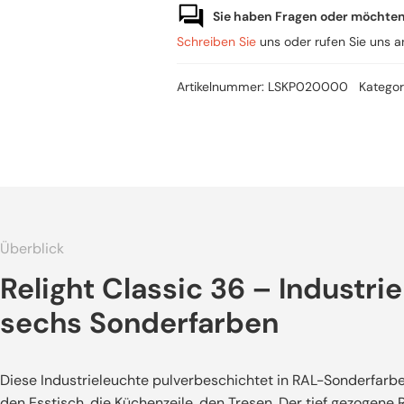
mit
Sie haben Fragen oder möchte
pulverbeschichtetem
Lampenschirm
Schreiben Sie
uns oder rufen Sie uns 
36cm
Menge
Artikelnummer:
LSKP020000
Kategor
Überblick
Relight Classic 36 – Industri
sechs Sonderfarben
Diese Industrieleuchte pulverbeschichtet in RAL-Sonderfarbe
den Esstisch, die Küchenzeile, den Tresen. Der tief gezogene