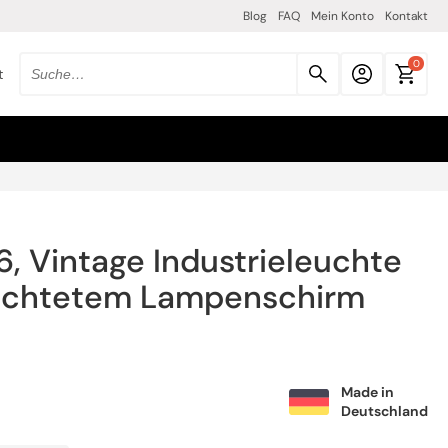
Blog
FAQ
Mein Konto
Kontakt
0
t
Suche
nach
produkten:
36, Vintage Industrieleuchte
hichtetem Lampenschirm
Made in
Deutschland