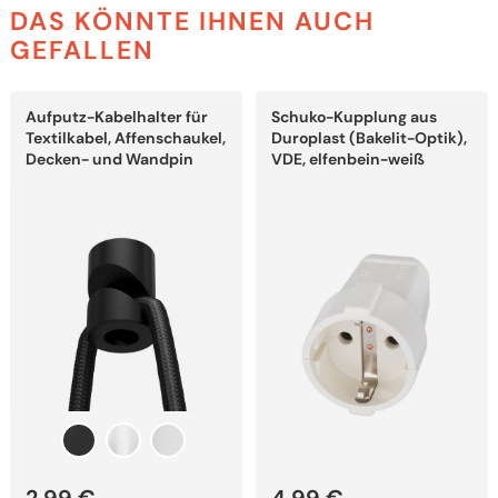
DAS KÖNNTE IHNEN AUCH
GEFALLEN
Dieses
Dieses
Aufputz-Kabelhalter für
Schuko-Kupplung aus
Produkt
Produkt
weist
weist
Textilkabel, Affenschaukel,
Duroplast (Bakelit-Optik),
mehrere
mehrere
Decken- und Wandpin
VDE, elfenbein-weiß
Varianten
Varianten
auf.
auf.
Die
Die
Optionen
Optionen
können
können
auf
auf
der
der
Produktseite
Produktseite
gewählt
gewählt
werden
werden