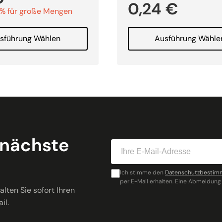
0,24
€
9% für große Mengen
sführung Wählen
Ausführung Wähle
 nächste
Ich stimme den
Datenschutzbesti
per E-Mail erhalten. Eine Abmeldung 
lten Sie sofort Ihren
il.