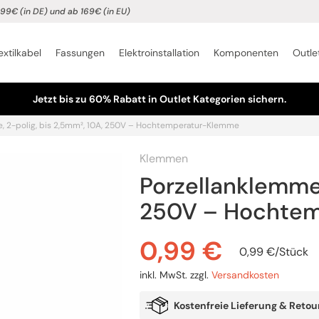
99€ (in DE) und ab 169€ (in EU)
extilkabel
Fassungen
Elektroinstallation
Komponenten
Outle
Jetzt bis zu 60% Rabatt in Outlet Kategorien sichern.
, 2-polig, bis 2,5mm², 10A, 250V – Hochtemperatur-Klemme
Klemmen
Porzellanklemme,
250V – Hochte
0,99
€
0,99
€
/
Stück
inkl. MwSt.
zzgl.
Versandkosten
Kostenfreie Lieferung & Retou