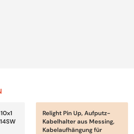
N
Dieses
Produkt
10x1
Relight Pin Up, Aufputz-
weist
mehrere
, 14SW
Kabelhalter aus Messing,
Varianten
auf.
Kabelaufhängung für
Die
Optionen