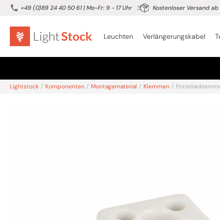
+49 (0)89 24 40 50 61
| Mo-Fr: 9 - 17 Uhr
Kostenloser Versand ab 
Leuchten
Verlängerungskabel
T
Lightstock
/
Komponenten
/
Montagematerial
/
Klemmen
/
Porzellanklemme