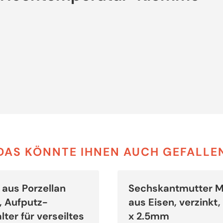
DAS KÖNNTE IHNEN AUCH GEFALLE
Dieses
Produkt
r aus Porzellan
Sechskantmutter M
weist
mehrere
t, Aufputz-
aus Eisen, verzinkt
Varianten
auf.
lter für verseiltes
x 2.5mm
Die
Optionen