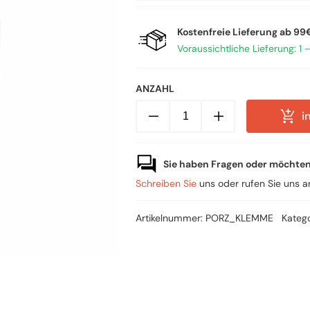
Kostenfreie Lieferung ab 99€
Voraussichtliche Lieferung: 1 
ANZAHL
Porzellanklemme,
i
2-
polig,
bis
2,5mm²,
10A,
Sie haben Fragen oder möchte
250V
-
Schreiben Sie
uns oder rufen Sie uns 
Hochtemperatur-
Klemme
Menge
Artikelnummer:
PORZ_KLEMME
Kateg