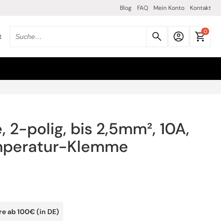
Blog
FAQ
Mein Konto
Kontakt
0
t
Suche
nach
produkten:
 2-polig, bis 2,5mm², 10A,
mperatur-Klemme
re ab 100€ (in DE)