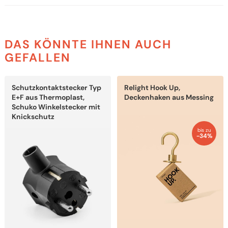
DAS KÖNNTE IHNEN AUCH
GEFALLEN
Dieses
Dieses
Schutzkontaktstecker Typ
Relight Hook Up,
Produkt
Produkt
weist
weist
E+F aus Thermoplast,
Deckenhaken aus Messing
mehrere
mehrere
Schuko Winkelstecker mit
Varianten
Varianten
Knickschutz
auf.
auf.
Die
Die
bis zu
-34%
Optionen
Optionen
können
können
auf
auf
der
der
Produktseite
Produktseite
gewählt
gewählt
werden
werden