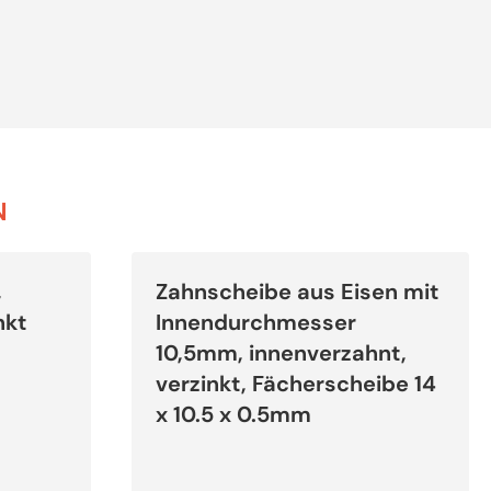
N
Dieses
Produkt
,
Zahnscheibe aus Eisen mit
weist
mehrere
nkt
Innendurchmesser
Varianten
auf.
10,5mm, innenverzahnt,
Die
Optionen
verzinkt, Fächerscheibe 14
können
auf
x 10.5 x 0.5mm
der
Produktseite
gewählt
werden