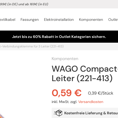
99€ (in DE) und ab 169€ (in EU)
extilkabel
Fassungen
Elektroinstallation
Komponenten
Outle
Jetzt bis zu 60% Rabatt in Outlet Kategorien sichern.
erbindungsklemme für 3 Leiter (221-413)
Komponenten
WAGO Compact-
Leiter (221-413)
0,59
€
0,39
€
/
Stück
inkl. MwSt.
zzgl.
Versandkosten
Kostenfreie Lieferung & Retou