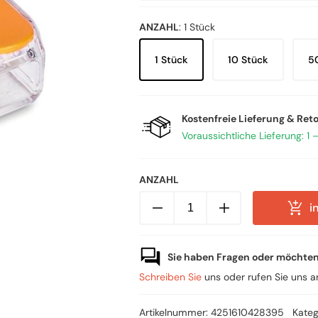
ANZAHL
:
1 Stück
1 Stück
10 Stück
5
Kostenfreie Lieferung & Ret
Voraussichtliche Lieferung: 1 
ANZAHL
WAGO
i
Compact-
Verbindungsklemme
für
3
Leiter
Sie haben Fragen oder möchte
(221-
413)
Schreiben Sie
uns oder rufen Sie uns 
Menge
Artikelnummer:
4251610428395
Kateg