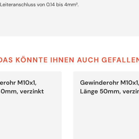
Leiteranschluss von 0.14 bis 4mm².
DAS KÖNNTE IHNEN AUCH GEFALLE
Dieses
Produkt
erohr M10x1,
Gewinderohr M10x1
weist
mehrere
80mm, verzinkt
Länge 50mm, verzi
Varianten
auf.
Die
Optionen
können
auf
der
Produktseite
gewählt
werden