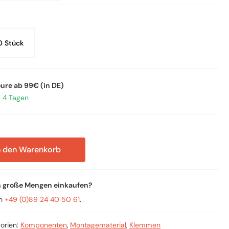
0 Stück
oure ab 99€ (in DE)
– 4 Tagen
n den Warenkorb
n große Mengen einkaufen?
an
+49 (0)89 24 40 50 61
.
orien:
Komponenten
,
Montagematerial
,
Klemmen