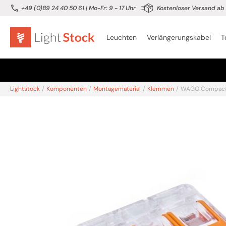
+49 (0)89 24 40 50 61
| Mo-Fr: 9 - 17 Uhr
Kostenloser Versand ab 
Leuchten
Verlängerungskabel
T
Lightstock
/
Komponenten
/
Montagematerial
/
Klemmen
/
WAGO Compact-V