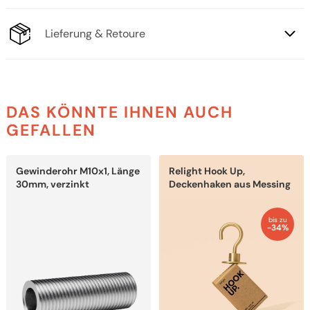
Lieferung & Retoure
DAS KÖNNTE IHNEN AUCH
GEFALLEN
Dieses
Dieses
Gewinderohr M10x1, Länge
Relight Hook Up,
Produkt
Produkt
weist
weist
30mm, verzinkt
Deckenhaken aus Messing
mehrere
mehrere
Varianten
Varianten
auf.
auf.
bis zu
Die
Die
-34%
Optionen
Optionen
können
können
auf
auf
der
der
Produktseite
Produktseite
gewählt
gewählt
werden
werden