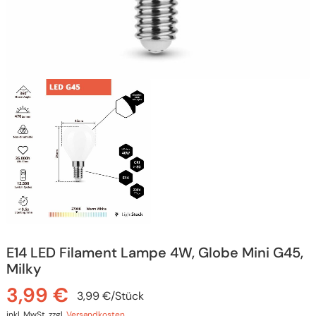
E14 LED Filament Lampe 4W, Globe Mini G45,
Milky
3,99
€
3,99
€
/
Stück
inkl. MwSt.
zzgl.
Versandkosten