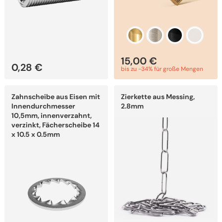
15,00
€
0,28
€
bis zu -34% für große Mengen
Dieses
Dieses
Zahnscheibe aus Eisen mit
Zierkette aus Messing,
Produkt
Produkt
weist
weist
Innendurchmesser
2.8mm
mehrere
mehrere
10,5mm, innenverzahnt,
Varianten
Varianten
verzinkt, Fächerscheibe 14
auf.
auf.
x 10.5 x 0.5mm
Die
Die
Optionen
Optionen
können
können
auf
auf
der
der
Produktseite
Produktseite
gewählt
gewählt
werden
werden