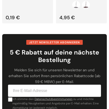
0,19
€
4,95
€
JETZT NEWSLETTER ABONNIEREN
5 € Rabatt auf deine nächste
Bestellung
Melden Sie sich für unseren Newsletter an und
erhalten Sie sofort Ihren persönlichen Rabattcode (ab
59 € MBW) per E-Mail.
Ich stimme den
Datenschutzbestimmungen
zu und möchte
regelmäßig Neuigkeiten und Angebote per E-Mail erhalten. Eine
Abmeldung ist jederzeit möglich.