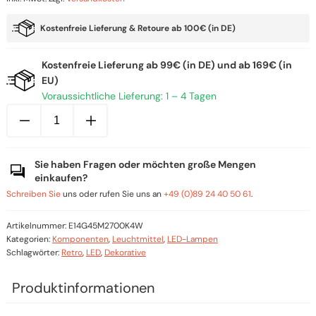
Kostenfreie Lieferung & Retoure ab 100€ (in DE)
Kostenfreie Lieferung ab 99€ (in DE) und ab 169€ (in
EU)
Voraussichtliche Lieferung: 1 – 4 Tagen
E14
LED
Filament
Lampe
4W,
Sie haben Fragen oder möchten große Mengen
Globe
Mini
einkaufen?
G45,
Schreiben Sie
uns oder rufen Sie uns an
+49 (0)89 24 40 50 61
.
Milky
Menge
Artikelnummer:
E14G45M2700K4W
Kategorien:
Komponenten
,
Leuchtmittel
,
LED-Lampen
Schlagwörter:
Retro
,
LED
,
Dekorative