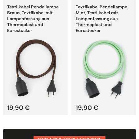
Dieses
Dieses
Textilkabel Pendellampe
Textilkabel Pendellampe
Produkt
Produkt
weist
weist
Braun, Textilkabel mit
Mint, Textilkabel mit
mehrere
mehrere
Lampenfassung aus
Lampenfassung aus
Varianten
Varianten
Thermoplast und
Thermoplast und
auf.
auf.
Eurostecker
Eurostecker
Die
Die
Optionen
Optionen
können
können
auf
auf
der
der
Produktseite
Produktseite
gewählt
gewählt
werden
werden
19,90
€
19,90
€