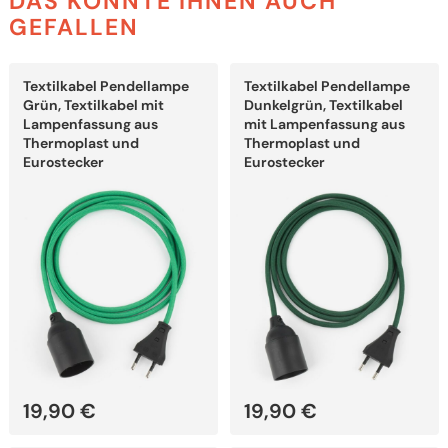
DAS KÖNNTE IHNEN AUCH
GEFALLEN
Dieses
Dieses
Textilkabel Pendellampe
Textilkabel Pendellampe
Produkt
Produkt
weist
weist
Grün, Textilkabel mit
Dunkelgrün, Textilkabel
mehrere
mehrere
Lampenfassung aus
mit Lampenfassung aus
Varianten
Varianten
Thermoplast und
Thermoplast und
auf.
auf.
Eurostecker
Eurostecker
Die
Die
Optionen
Optionen
können
können
auf
auf
der
der
Produktseite
Produktseite
gewählt
gewählt
werden
werden
19,90
€
19,90
€