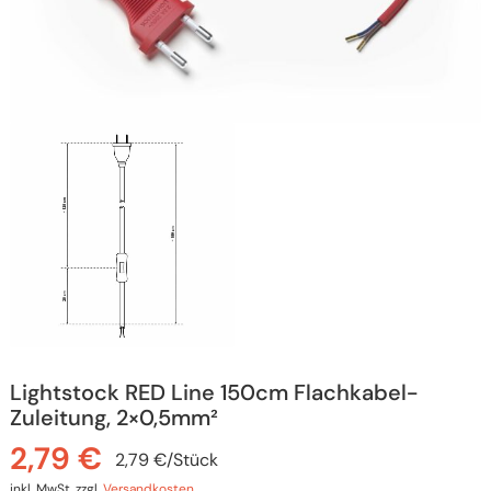
Lightstock RED Line 150cm Flachkabel-
Zuleitung, 2×0,5mm²
2,79
€
2,79
€
/
Stück
inkl. MwSt.
zzgl.
Versandkosten