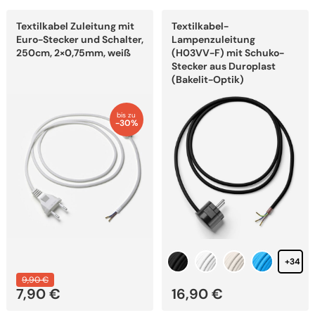
Dieses
Dieses
Textilkabel Zuleitung mit
Textilkabel-
Produkt
Produkt
weist
weist
Euro-Stecker und Schalter,
Lampenzuleitung
mehrere
mehrere
250cm, 2×0,75mm, weiß
(H03VV-F) mit Schuko-
Varianten
Varianten
Stecker aus Duroplast
auf.
auf.
(Bakelit-Optik)
Die
Die
Optionen
Optionen
können
können
bis zu
auf
auf
-30%
der
der
Produktseite
Produktseite
gewählt
gewählt
werden
werden
+34
9,90
€
7,90
€
16,90
€