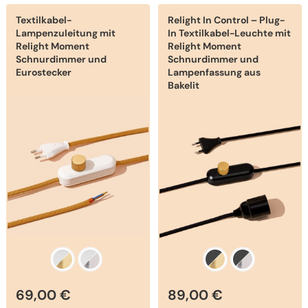
Dieses
Dieses
Textilkabel-
Relight In Control – Plug-
Produkt
Produkt
weist
weist
Lampenzuleitung mit
In Textilkabel-Leuchte mit
mehrere
mehrere
Relight Moment
Relight Moment
Varianten
Varianten
Schnurdimmer und
Schnurdimmer und
auf.
auf.
Eurostecker
Lampenfassung aus
Die
Die
Bakelit
Optionen
Optionen
können
können
auf
auf
der
der
Produktseite
Produktseite
gewählt
gewählt
werden
werden
69,00
€
89,00
€