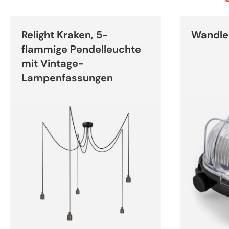
Dieses
Produkt
Relight Kraken, 5-
Wandleu
weist
mehrere
flammige Pendelleuchte
Varianten
auf.
mit Vintage-
Die
Optionen
Lampenfassungen
können
auf
der
Produktseite
gewählt
werden