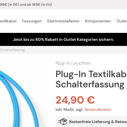
99€ (in DE) und ab 169€ (in EU)
extilkabel
Fassungen
Elektroinstallation
Komponenten
Outle
Jetzt bis zu 60% Rabatt in Outlet Kategorien sichern.
 Schalterfassung
Plug-In Leuchten
Plug-In Textilka
Schalterfassung
24,90
€
inkl. MwSt.
zzgl.
Versandkosten
Kostenfreie Lieferung & Retou