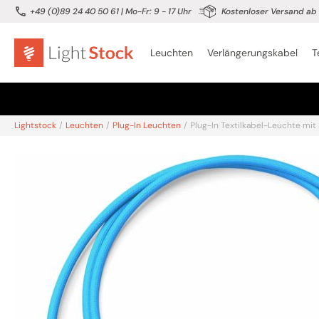
+49 (0)89 24 40 50 61
| Mo-Fr: 9 - 17 Uhr
Kostenloser Versand ab 
Leuchten
Verlängerungskabel
T
Lightstock
/
Leuchten
/
Plug-In Leuchten
/
Plug-In Textilkabel-Leuchte mit