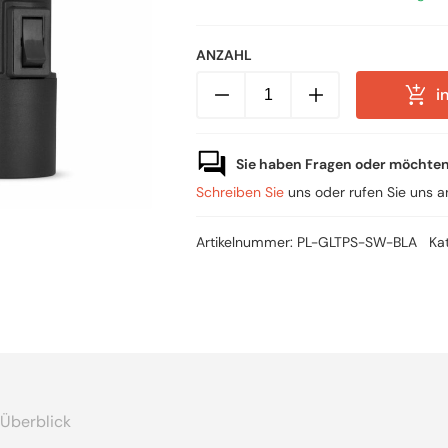
ANZAHL
Plug-
i
In
Textilkabel-
Leuchte
mit
Schalterfassung
Sie haben Fragen oder möchte
Menge
Schreiben Sie
uns oder rufen Sie uns 
Artikelnummer:
PL-GLTPS-SW-BLA
Ka
Überblick