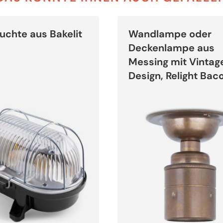
Dieses
Produkt
chte aus Bakelit
Wandlampe oder
weist
mehrere
Deckenlampe aus
Varianten
auf.
Messing mit Vintag
Die
Optionen
Design, Relight Bac
können
auf
der
Produktseite
gewählt
werden