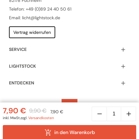
82178 Puchheim
Telefon:
+49 (0)89 24 40 50 61
Email: licht@lightstock.de
Vertrag widerrufen
SERVICE
LIGHTSTOCK
ENTDECKEN
Textilkabel
7,90
€
9,90
€
Zuleitung
7,90
€
Ursprünglicher
Aktueller
Ursprünglicher
Aktueller
mit
inkl. MwSt.
zzgl.
Versandkosten
Euro-
Preis
Preis
Preis
Preis
Stecker
war:
ist:
war:
ist:
und
© 2026 LIGHTSTOCK GmbH | Alle Rechte vorbehalten |
in den Warenkorb
Schalter,
9,90 €
7,90 €.
Impressum
|
Sitemap