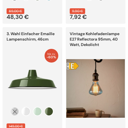
69,00
€
9,90
€
48,30
€
7,92
€
Ursprünglicher
Aktueller
Preis
Preis
Dieses
war:
ist:
3. Wahl Einfacher Emaille
Vintage Kohlefadenlampe
Produkt
9,90 €
7,92 €.
weist
Lampenschirm, 46cm
E27 Reflectora 95mm, 40
mehrere
Watt, Dekolicht
Varianten
auf.
bis zu
Die
-60%
Optionen
können
auf
der
Produktseite
gewählt
werden
149,00
€