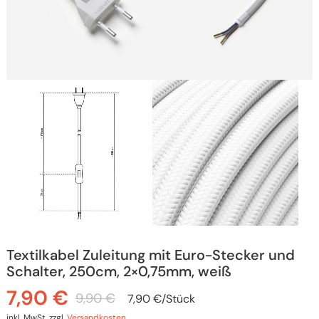
Textilkabel Zuleitung mit Euro-Stecker und
Schalter, 250cm, 2×0,75mm, weiß
7,90
€
9,90
€
7,90
€
/
Stück
Ursprünglicher
Aktueller
inkl. MwSt.
zzgl.
Versandkosten