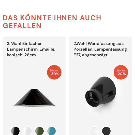
DAS KÖNNTE IHNEN AUCH
GEFALLEN
Dieses
Dieses
2. Wahl Einfacher
2.Wahl Wandfassung aus
Produkt
Produkt
weist
weist
Lampenschirm, Emaille,
Porzellan, Lampenfassung
mehrere
mehrere
konisch, 26cm
E27, angeschrägt
Varianten
Varianten
auf.
auf.
Die
Die
bis zu
bis zu
Optionen
Optionen
-30%
-20%
können
können
auf
auf
der
der
Produktseite
Produktseite
gewählt
gewählt
werden
werden