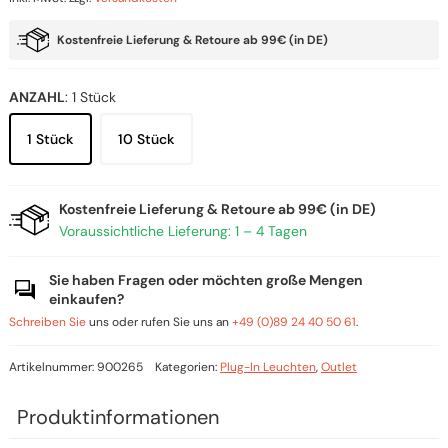
Preis
Preis
war:
ist:
Kostenfreie Lieferung & Retoure ab 99€ (in DE)
9,90 €
7,90 €.
ANZAHL
:
1 Stück
1 Stück
10 Stück
Kostenfreie Lieferung & Retoure ab 99€ (in DE)
Voraussichtliche Lieferung: 1 – 4 Tagen
Sie haben Fragen oder möchten große Mengen
einkaufen?
Schreiben Sie
uns oder rufen Sie uns an
+49 (0)89 24 40 50 61
.
Artikelnummer:
900265
Kategorien:
Plug-In Leuchten
,
Outlet