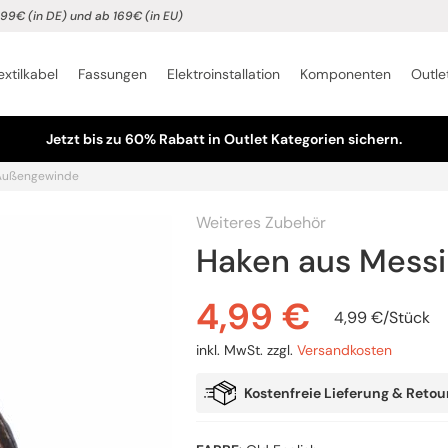
99€ (in DE) und ab 169€ (in EU)
extilkabel
Fassungen
Elektroinstallation
Komponenten
Outle
Jetzt bis zu 60% Rabatt in Outlet Kategorien sichern.
 Außengewinde
Weiteres Zubehör
Haken aus Mess
4,99
€
4,99
€
/
Stück
inkl. MwSt.
zzgl.
Versandkosten
Kostenfreie Lieferung & Retou