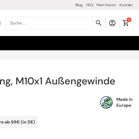
Blog
FAQ
Mein Konto
Kontakt
0
t
Suche
nach
produkten:
ing, M10x1 Außengewinde
Made in
Europe
re ab 99€ (in DE)