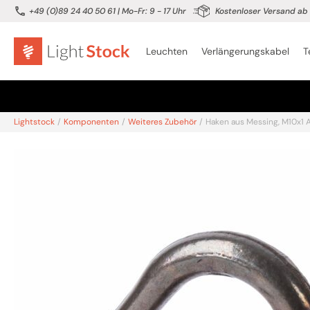
+49 (0)89 24 40 50 61
| Mo-Fr: 9 - 17 Uhr
Kostenloser Versand ab 
Leuchten
Verlängerungskabel
T
Lightstock
/
Komponenten
/
Weiteres Zubehör
/
Haken aus Messing, M10x1