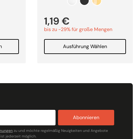
1,19
€
bis zu -29% für große Mengen
n
Ausführung Wählen
Abonnieren
mmungen
zu und möchte regelmäßig Neuigkeiten und Angebote
ist jederzeit möglich.