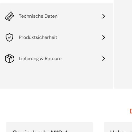
Technische Daten
Produktsicherheit
Lieferung & Retoure
Dieses
Dieses
Produkt
Produkt