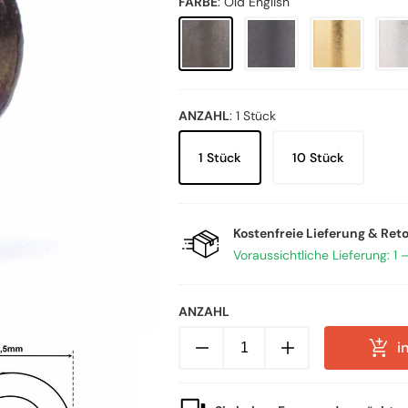
FARBE
:
Old English
ANZAHL
:
1 Stück
1 Stück
10 Stück
Kostenfreie Lieferung & Ret
Voraussichtliche Lieferung: 1 
ANZAHL
Haken
i
aus
Messing,
M10x1
Außengewinde
Menge