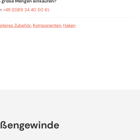
n große Mengen einkaufen?
an
+49 (0)89 24 40 50 61
.
iteres Zubehör
,
Komponenten
,
Haken
Außengewinde