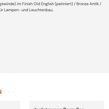
nde) im Finish Old English (patiniert) / Bronze Antik /
r für Lampen- und Leuchtenbau.
N
Dieses
Produkt