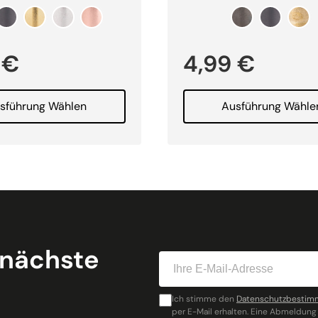
9
€
4,99
€
sführung Wählen
Ausführung Wähle
 nächste
Ich stimme den
Datenschutzbesti
per E-Mail erhalten. Eine Abmeldung 