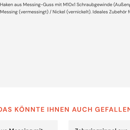
Haken aus Messing-Guss mit M10x1 Schraubgewinde (Außengewi
Messing (vermessingt) / Nickel (vernickelt). Ideales Zubehö
DAS KÖNNTE IHNEN AUCH GEFALLE
Dieses
Produkt