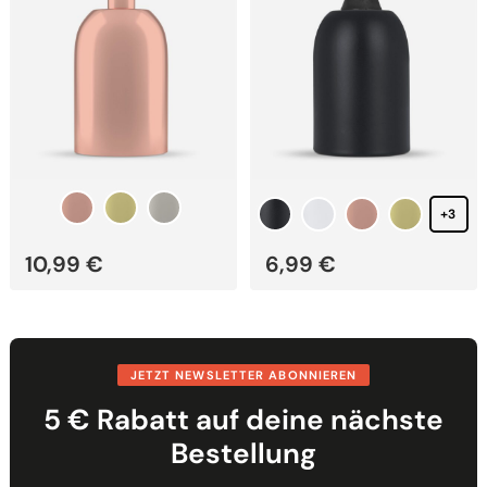
auf
auf
der
der
Produktseite
Produktseite
gewählt
gewählt
werden
werden
+3
10,99
€
6,99
€
JETZT NEWSLETTER ABONNIEREN
5 € Rabatt auf deine nächste
Bestellung