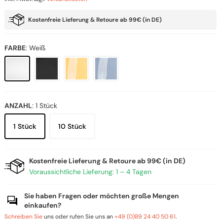
Preis
Preis
war:
ist:
Kostenfreie Lieferung & Retoure ab 99€ (in DE)
6,90 €
5,52 €.
FARBE
:
Weiß
ANZAHL
:
1 Stück
1 Stück
10 Stück
Kostenfreie Lieferung & Retoure ab 99€ (in DE)
Voraussichtliche Lieferung: 1 – 4 Tagen
Sie haben Fragen oder möchten große Mengen
einkaufen?
Schreiben Sie
uns oder rufen Sie uns an
+49 (0)89 24 40 50 61
.