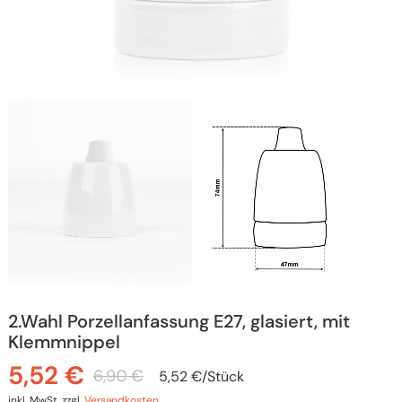
2.Wahl Porzellanfassung E27, glasiert, mit
Klemmnippel
5,52
€
6,90
€
5,52
€
/
Stück
Ursprünglicher
Aktueller
inkl. MwSt.
zzgl.
Versandkosten