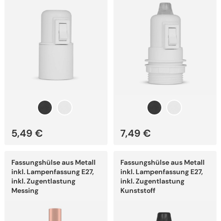
können
können
auf
auf
der
der
Produktseite
Produktseite
gewählt
gewählt
werden
werden
5,49
€
7,49
€
Dieses
Dieses
Fassungshülse aus Metall
Fassungshülse aus Metall
Produkt
Produkt
weist
weist
inkl. Lampenfassung E27,
inkl. Lampenfassung E27,
mehrere
mehrere
inkl. Zugentlastung
inkl. Zugentlastung
Varianten
Varianten
Messing
Kunststoff
auf.
auf.
Die
Die
Optionen
Optionen
können
können