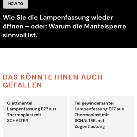
HOW TO
Wie Sie die Lampenfassung wieder
öffnen – oder: Warum die Mantelsperre
sinnvoll ist.
DAS KÖNNTE IHNEN AUCH
GEFALLEN
Dieses
Dieses
Glattmantel
Teilgewindemantel
Produkt
Produkt
weist
weist
Lampenfassung E27 aus
Lampenfassung E27 aus
mehrere
mehrere
Thermoplast mit
Thermoplast mit
Varianten
Varianten
SCHALTER
SCHALTER, mit
auf.
auf.
Zugentlastung
Die
Die
Optionen
Optionen