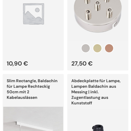
gewählt
gewählt
werden
werden
10,90
€
27,50
€
Dieses
Dieses
Slim Rectangle, Baldachin
Abdeckplatte für Lampe,
Produkt
Produkt
weist
weist
für Lampe Rechteckig
Lampen Baldachin aus
mehrere
mehrere
50cm mit 2
Messing | inkl.
Varianten
Varianten
Kabelauslässen
Zugentlastung aus
auf.
auf.
Kunststoff
Die
Die
Optionen
Optionen
können
können
auf
auf
der
der
Produktseite
Produktseite