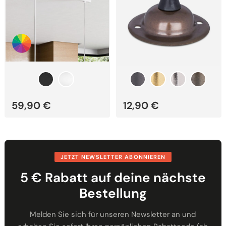
gewählt
gewählt
werden
werden
59,90
€
12,90
€
JETZT NEWSLETTER ABONNIEREN
5 € Rabatt auf deine nächste
Bestellung
Melden Sie sich für unseren Newsletter an und