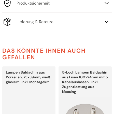
Produktsicherheit
Lieferung & Retoure
DAS KÖNNTE IHNEN AUCH
GEFALLEN
Dieses
Dieses
Lampen Baldachin aus
5-Loch Lampen Baldachin
Produkt
Produkt
weist
weist
Porzellan, 75x39mm, weiß
aus Eisen 100x24mm mit 5
mehrere
mehrere
glasiert | inkl. Montagekit
Kabelauslässen | inkl.
Varianten
Varianten
Zugentlastung aus
auf.
auf.
Messing
Die
Die
Optionen
Optionen
können
können
auf
auf
der
der
Produktseite
Produktseite