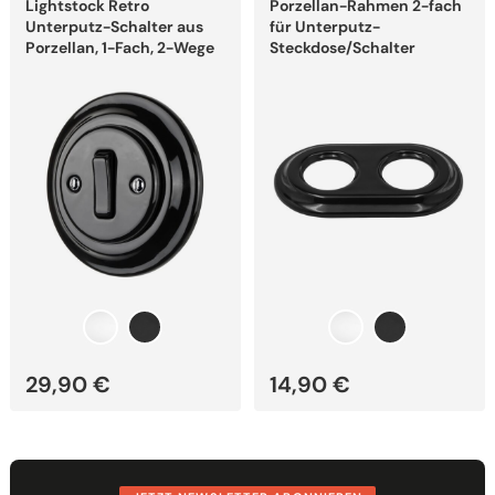
Lightstock Retro
Porzellan-Rahmen 2-fach
Produkt
Produkt
weist
weist
Unterputz-Schalter aus
für Unterputz-
mehrere
mehrere
Porzellan, 1-Fach, 2-Wege
Steckdose/Schalter
Varianten
Varianten
auf.
auf.
Die
Die
Optionen
Optionen
können
können
auf
auf
der
der
Produktseite
Produktseite
gewählt
gewählt
werden
werden
29,90
€
14,90
€