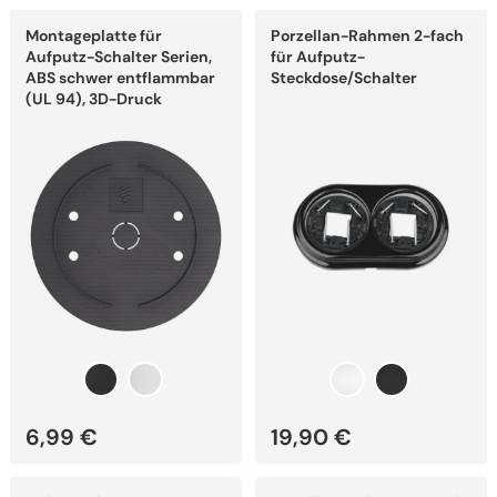
Dieses
Dieses
Montageplatte für
Porzellan-Rahmen 2-fach
Produkt
Produkt
weist
weist
Aufputz-Schalter Serien,
für Aufputz-
mehrere
mehrere
ABS schwer entflammbar
Steckdose/Schalter
Varianten
Varianten
(UL 94), 3D-Druck
auf.
auf.
Die
Die
Optionen
Optionen
können
können
auf
auf
der
der
Produktseite
Produktseite
gewählt
gewählt
werden
werden
6,99
€
19,90
€
Dieses
Dieses