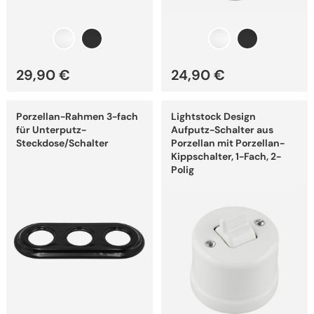
29,90
€
24,90
€
Dieses
Dieses
Porzellan-Rahmen 3-fach
Lightstock Design
Produkt
Produkt
weist
weist
für Unterputz-
Aufputz-Schalter aus
mehrere
mehrere
Steckdose/Schalter
Porzellan mit Porzellan-
Varianten
Varianten
Kippschalter, 1-Fach, 2-
auf.
auf.
Polig
Die
Die
Optionen
Optionen
können
können
auf
auf
der
der
Produktseite
Produktseite
gewählt
gewählt
werden
werden