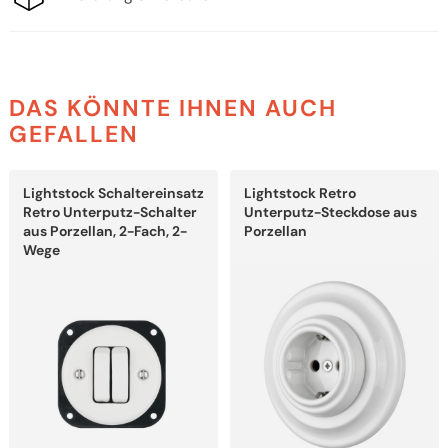
DAS KÖNNTE IHNEN AUCH
GEFALLEN
Dieses
Dieses
Lightstock Schaltereinsatz
Lightstock Retro
Produkt
Produkt
weist
weist
Retro Unterputz-Schalter
Unterputz-Steckdose aus
mehrere
mehrere
aus Porzellan, 2-Fach, 2-
Porzellan
Varianten
Varianten
Wege
auf.
auf.
Die
Die
Optionen
Optionen
können
können
auf
auf
der
der
Produktseite
Produktseite
gewählt
gewählt
werden
werden