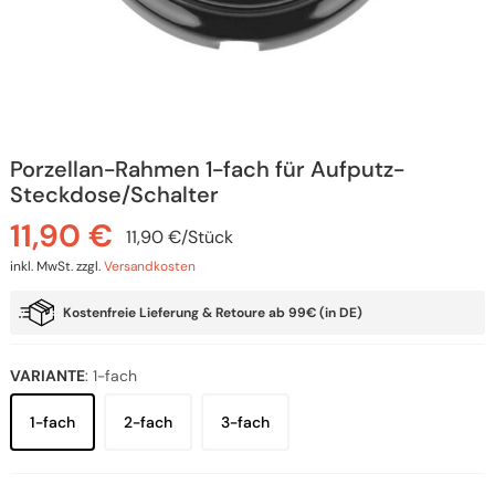
Porzellan-Rahmen 1-fach für Aufputz-
Steckdose/Schalter
11,90
€
11,90
€
/
Stück
inkl. MwSt.
zzgl.
Versandkosten
Kostenfreie Lieferung & Retoure ab 99€ (in DE)
VARIANTE
:
1-fach
1-fach
2-fach
3-fach