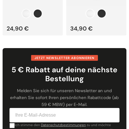
24,90
€
34,90
€
JETZT NEWSLETTER ABONNIEREN
5 € Rabatt auf deine nächste
Bestellung
Melden Sie sich für unseren Newsletter an und
erhalten Sie sofort Ihren persönlichen Rabattcode (ab
59 € MBW) per E-Mail.
Ich stimme den
Datenschutzbestimmungen
zu und möchte