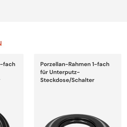
N
Dieses
Produkt
1-fach
Porzellan-Rahmen 1-fach
weist
mehrere
für Unterputz-
Varianten
auf.
r
Steckdose/Schalter
Die
Optionen
können
auf
der
Produktseite
gewählt
werden