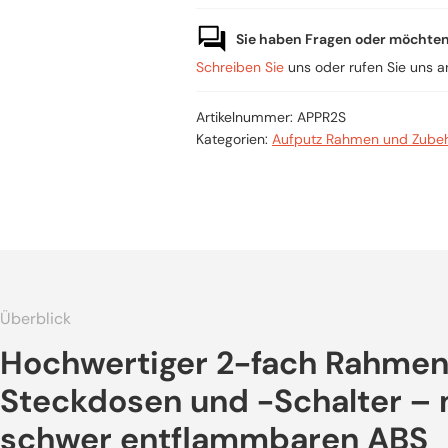
fach
für
Aufputz-
Sie haben Fragen oder möchte
Steckdose/Schalter
Menge
Schreiben Sie
uns oder rufen Sie uns 
Artikelnummer:
APPR2S
Kategorien:
Aufputz Rahmen und Zube
Überblick
Hochwertiger 2-fach Rahmen 
Steckdosen und -Schalter – 
schwer entflammbaren ABS