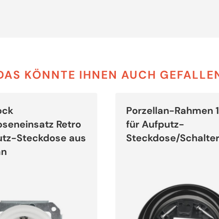
DAS KÖNNTE IHNEN AUCH GEFALLE
Dieses
Produkt
ock
Porzellan-Rahmen 
weist
mehrere
seneinsatz Retro
für Aufputz-
Varianten
auf.
utz-Steckdose aus
Steckdose/Schalte
Die
Optionen
an
können
auf
der
Produktseite
gewählt
werden