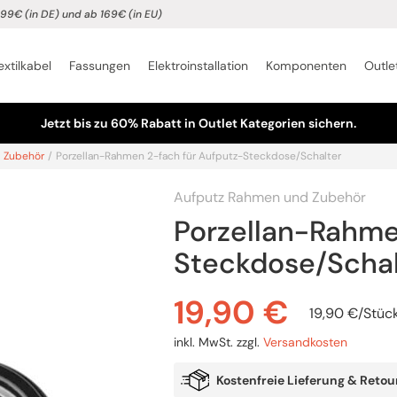
99€ (in DE) und ab 169€ (in EU)
extilkabel
Fassungen
Elektroinstallation
Komponenten
Outle
Jetzt bis zu 60% Rabatt in Outlet Kategorien sichern.
 Zubehör
/
Porzellan-Rahmen 2-fach für Aufputz-Steckdose/Schalter
Aufputz Rahmen und Zubehör
Porzellan-Rahme
Steckdose/Schal
19,90
€
19,90
€
/
Stüc
inkl. MwSt.
zzgl.
Versandkosten
Kostenfreie Lieferung & Retou