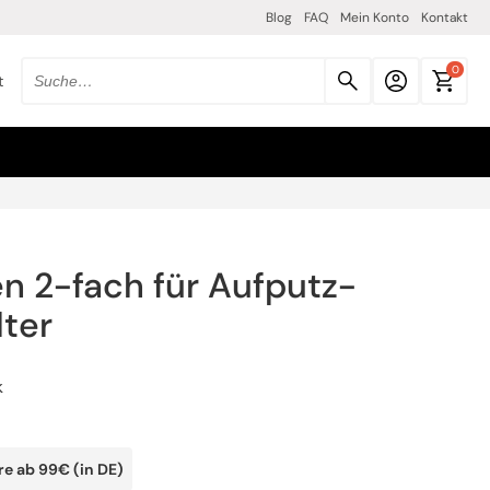
Blog
FAQ
Mein Konto
Kontakt
0
t
Suche
nach
produkten:
n 2-fach für Aufputz-
ter
k
re ab 99€ (in DE)