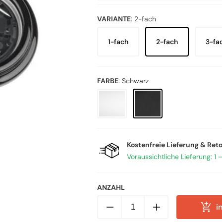
VARIANTE
:
2-fach
1-fach
2-fach
3-fa
FARBE
:
Schwarz
Kostenfreie Lieferung & Ret
Voraussichtliche Lieferung: 1 
ANZAHL
Porzellan-
i
Rahmen
2-