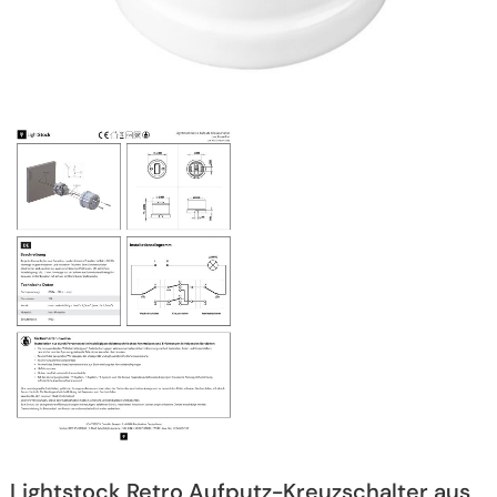
Lightstock Retro Aufputz-Kreuzschalter aus