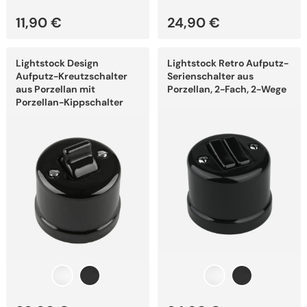
11,90
€
24,90
€
Dieses
Dieses
Lightstock Design
Lightstock Retro Aufputz-
Produkt
Produkt
weist
weist
Aufputz-Kreutzschalter
Serienschalter aus
mehrere
mehrere
aus Porzellan mit
Porzellan, 2-Fach, 2-Wege
Varianten
Varianten
Porzellan-Kippschalter
auf.
auf.
Die
Die
Optionen
Optionen
können
können
auf
auf
der
der
Produktseite
Produktseite
gewählt
gewählt
werden
werden