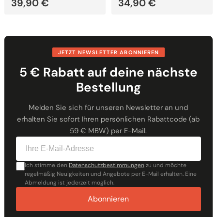
39,90
€
34,90
€
JETZT NEWSLETTER ABONNIEREN
5 € Rabatt auf deine nächste
Bestellung
Melden Sie sich für unseren Newsletter an und
erhalten Sie sofort Ihren persönlichen Rabattcode (ab
59 € MBW) per E-Mail.
Ich stimme den
Datenschutzbestimmungen
zu und möchte
regelmäßig Neuigkeiten und Angebote per E-Mail erhalten. Eine
Abmeldung ist jederzeit möglich.
Abonnieren