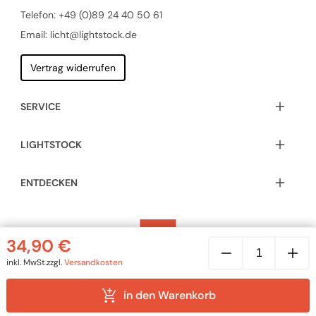
Telefon:
+49 (0)89 24 40 50 61
Email: licht@lightstock.de
Vertrag widerrufen
SERVICE
LIGHTSTOCK
ENTDECKEN
Lightstock
34,90
€
Retro
Aufputz-
inkl. MwSt.
zzgl.
Versandkosten
Kreuzschalter
aus
Porzellan
© 2026 LIGHTSTOCK GmbH | Alle Rechte vorbehalten |
in den Warenkorb
Menge
Impressum
|
Sitemap