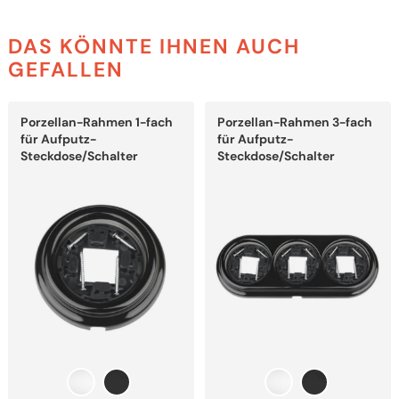
DAS KÖNNTE IHNEN AUCH
GEFALLEN
Dieses
Dieses
Porzellan-Rahmen 1-fach
Porzellan-Rahmen 3-fach
Produkt
Produkt
weist
weist
für Aufputz-
für Aufputz-
mehrere
mehrere
Steckdose/Schalter
Steckdose/Schalter
Varianten
Varianten
auf.
auf.
Die
Die
Optionen
Optionen
können
können
auf
auf
der
der
Produktseite
Produktseite
gewählt
gewählt
werden
werden