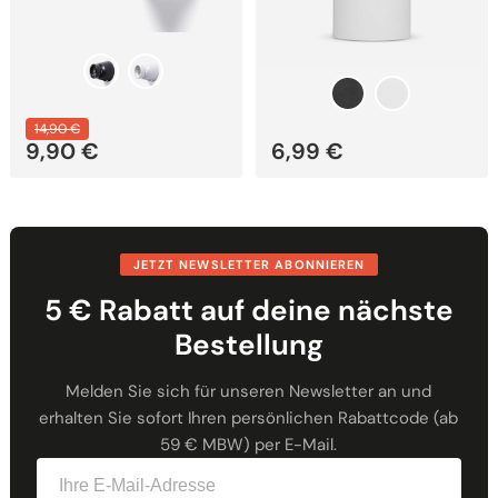
14,90
€
9,90
€
6,99
€
JETZT NEWSLETTER ABONNIEREN
5 € Rabatt auf deine nächste
Bestellung
Melden Sie sich für unseren Newsletter an und
erhalten Sie sofort Ihren persönlichen Rabattcode (ab
59 € MBW) per E-Mail.