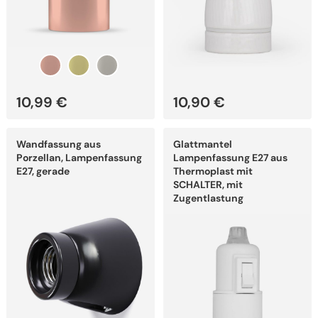
10,99
€
10,90
€
Dieses
Dieses
Wandfassung aus
Glattmantel
Produkt
Produkt
weist
weist
Porzellan, Lampenfassung
Lampenfassung E27 aus
mehrere
mehrere
E27, gerade
Thermoplast mit
Varianten
Varianten
SCHALTER, mit
auf.
auf.
Zugentlastung
Die
Die
Optionen
Optionen
können
können
auf
auf
der
der
Produktseite
Produktseite
gewählt
gewählt
werden
werden