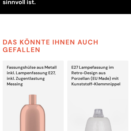
sinnvoll ist.
DAS KÖNNTE IHNEN AUCH
GEFALLEN
Dieses
Dieses
Fassungshülse aus Metall
E27 Lampefassung im
Produkt
Produkt
weist
weist
inkl. Lampenfassung E27,
Retro-Design aus
mehrere
mehrere
inkl. Zugentlastung
Porzellan (EU Made) mit
Varianten
Varianten
Messing
Kunststoff-Klemmnippel
auf.
auf.
Die
Die
Optionen
Optionen
können
können
auf
auf
der
der
Produktseite
Produktseite
gewählt
gewählt
werden
werden