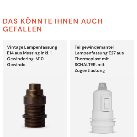
DAS KÖNNTE IHNEN AUCH
GEFALLEN
Dieses
Dieses
Vintage Lampenfassung
Teilgewindemantel
Produkt
Produkt
weist
weist
E14 aus Messing inkl. 1
Lampenfassung E27 aus
mehrere
mehrere
Gewindering, M10-
Thermoplast mit
Varianten
Varianten
Gewinde
SCHALTER, mit
auf.
auf.
Zugentlastung
Die
Die
Optionen
Optionen
können
können
auf
auf
der
der
Produktseite
Produktseite
gewählt
gewählt
werden
werden