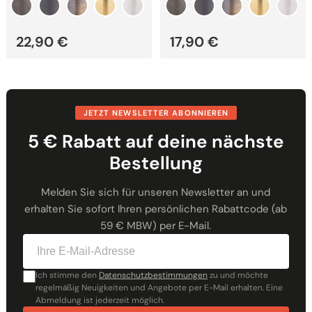
22,90
€
17,90
€
JETZT NEWSLETTER ABONNIEREN
5 € Rabatt auf deine nächste
Bestellung
Melden Sie sich für unseren Newsletter an und
erhalten Sie sofort Ihren persönlichen Rabattcode (ab
59 € MBW) per E-Mail.
Ich stimme den
Datenschutzbestimmungen
zu und möchte
regelmäßig Neuigkeiten und Angebote per E-Mail erhalten. Eine
Abmeldung ist jederzeit möglich.