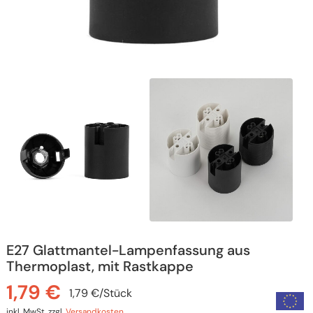
E27 Glattmantel-Lampenfassung aus
Thermoplast, mit Rastkappe
1,79
€
1,79
€
/
Stück
inkl. MwSt.
zzgl.
Versandkosten