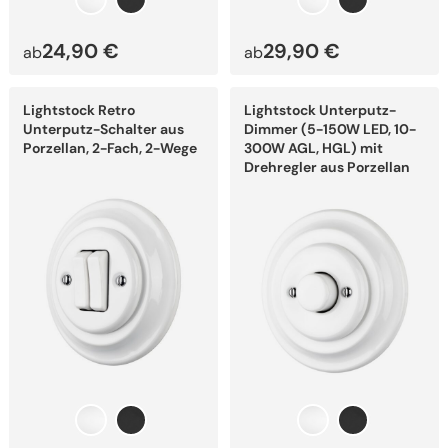
24,90
€
29,90
€
ab
ab
Dieses
Dieses
Lightstock Retro
Lightstock Unterputz-
Produkt
Produkt
weist
weist
Unterputz-Schalter aus
Dimmer (5-150W LED, 10-
mehrere
mehrere
Porzellan, 2-Fach, 2-Wege
300W AGL, HGL) mit
Varianten
Varianten
Drehregler aus Porzellan
auf.
auf.
Die
Die
Optionen
Optionen
können
können
auf
auf
der
der
Produktseite
Produktseite
gewählt
gewählt
werden
werden