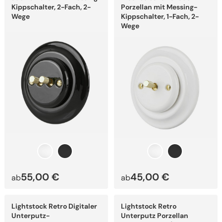
Varianten
Varianten
Kippschalter, 2-Fach, 2-
Porzellan mit Messing-
auf.
auf.
Wege
Kippschalter, 1-Fach, 2-
Die
Die
Wege
Optionen
Optionen
können
können
auf
auf
der
der
Produktseite
Produktseite
gewählt
gewählt
werden
werden
55,00
€
45,00
€
ab
ab
Dieses
Dieses
Lightstock Retro Digitaler
Lightstock Retro
Produkt
Produkt
weist
weist
Unterputz-
Unterputz Porzellan