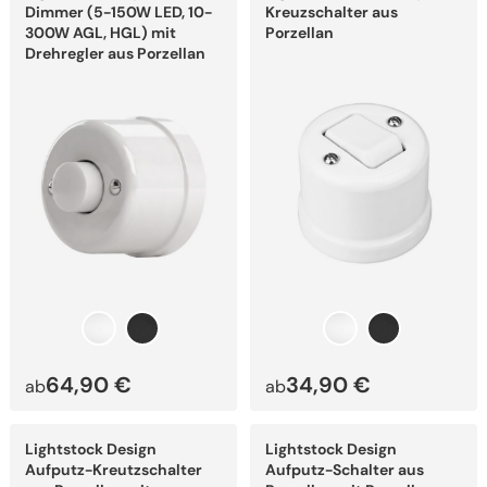
weist
weist
Dimmer (5-150W LED, 10-
Kreuzschalter aus
mehrere
mehrere
300W AGL, HGL) mit
Porzellan
Varianten
Varianten
Drehregler aus Porzellan
auf.
auf.
Die
Die
Optionen
Optionen
können
können
auf
auf
der
der
Produktseite
Produktseite
gewählt
gewählt
werden
werden
64,90
€
34,90
€
ab
ab
Dieses
Dieses
Lightstock Design
Lightstock Design
Produkt
Produkt
weist
weist
Aufputz-Kreutzschalter
Aufputz-Schalter aus
mehrere
mehrere