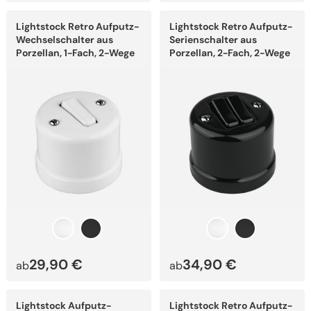
Dieses
Dieses
Lightstock Retro Aufputz-
Lightstock Retro Aufputz-
Produkt
Produkt
weist
weist
Wechselschalter aus
Serienschalter aus
mehrere
mehrere
Porzellan, 1-Fach, 2-Wege
Porzellan, 2-Fach, 2-Wege
Varianten
Varianten
auf.
auf.
Die
Die
Optionen
Optionen
können
können
auf
auf
der
der
Produktseite
Produktseite
gewählt
gewählt
werden
werden
29,90
€
34,90
€
ab
ab
Dieses
Dieses
Lightstock Aufputz-
Lightstock Retro Aufputz-
Produkt
Produkt