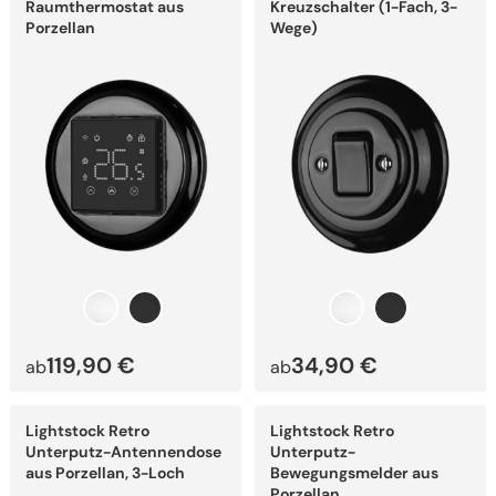
mehrere
mehrere
Raumthermostat aus
Kreuzschalter (1-Fach, 3-
Varianten
Varianten
Porzellan
Wege)
auf.
auf.
Die
Die
Optionen
Optionen
können
können
auf
auf
der
der
Produktseite
Produktseite
gewählt
gewählt
werden
werden
119,90
€
34,90
€
ab
ab
Dieses
Dieses
Lightstock Retro
Lightstock Retro
Produkt
Produkt
weist
weist
Unterputz-Antennendose
Unterputz-
mehrere
mehrere
aus Porzellan, 3-Loch
Bewegungsmelder aus
Varianten
Varianten
Porzellan