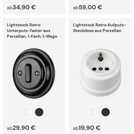
34,90
€
59,00
€
ab
ab
Dieses
Dieses
Lightstock Retro
Lightstock Retro Aufputz-
Produkt
Produkt
weist
weist
Unterputz-Taster aus
Steckdose aus Porzellan
mehrere
mehrere
Porzellan, 1-Fach, 1-Wege
Varianten
Varianten
auf.
auf.
Die
Die
Optionen
Optionen
können
können
auf
auf
der
der
Produktseite
Produktseite
gewählt
gewählt
werden
werden
29,90
€
19,90
€
ab
ab