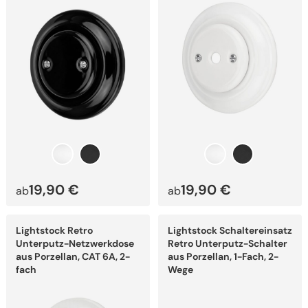
Optionen
Optionen
können
können
auf
auf
der
der
Produktseite
Produktseite
gewählt
gewählt
werden
werden
19,90
€
19,90
€
ab
ab
Dieses
Dieses
Lightstock Retro
Lightstock Schaltereinsatz
Produkt
Produkt
weist
weist
Unterputz-Netzwerkdose
Retro Unterputz-Schalter
mehrere
mehrere
aus Porzellan, CAT 6A, 2-
aus Porzellan, 1-Fach, 2-
Varianten
Varianten
fach
Wege
auf.
auf.
Die
Die
Optionen
Optionen