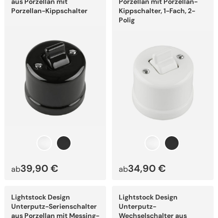
aus Porzellan mit
Porzellan mit Porzellan-
Varianten
Varianten
Porzellan-Kippschalter
Kippschalter, 1-Fach, 2-
auf.
auf.
Polig
Die
Die
Optionen
Optionen
können
können
auf
auf
der
der
Produktseite
Produktseite
gewählt
gewählt
werden
werden
39,90
€
34,90
€
ab
ab
Dieses
Dieses
Lightstock Design
Lightstock Design
Produkt
Produkt
weist
weist
Unterputz-Serienschalter
Unterputz-
mehrere
mehrere
aus Porzellan mit Messing-
Wechselschalter aus