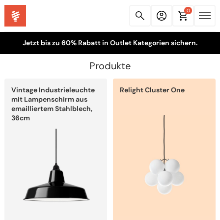
0
Jetzt bis zu 60% Rabatt in Outlet Kategorien sichern.
Produkte
Dieses
Dieses
Vintage Industrieleuchte
Relight Cluster One
Produkt
Produkt
weist
weist
mit Lampenschirm aus
mehrere
mehrere
emailliertem Stahlblech,
Varianten
Varianten
36cm
auf.
auf.
Die
Die
Optionen
Optionen
können
können
auf
auf
der
der
Produktseite
Produktseite
gewählt
gewählt
werden
werden