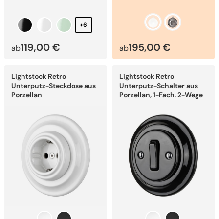
+6
119,00
€
195,00
€
ab
ab
Dieses
Dieses
Lightstock Retro
Lightstock Retro
Produkt
Produkt
weist
weist
Unterputz-Steckdose aus
Unterputz-Schalter aus
mehrere
mehrere
Porzellan
Porzellan, 1-Fach, 2-Wege
Varianten
Varianten
auf.
auf.
Die
Die
Optionen
Optionen
können
können
auf
auf
der
der
Produktseite
Produktseite
gewählt
gewählt
werden
werden